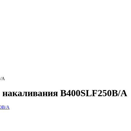
B/A
 накаливания B400SLF250B/A