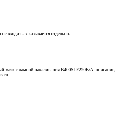
е входит - заказывается отдельно.
ый маяк с лампой накаливания B400SLF250B/A: описание,
s.ru