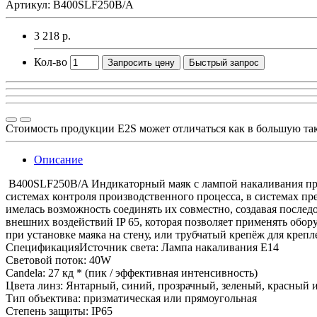
Артикул: B400SLF250B/A
3 218 р.
Кол-во
Запросить цену
Быстрый запрос
Стоимость продукции E2S может отличаться как в большую та
Описание
B400SLF250B/A Индикаторный маяк с лампой накаливания пред
системах контроля производственного процесса, в системах пр
имелась возможность соединять их совместно, создавая после
внешних воздействий IP 65, которая позволяет применять обор
при установке маяка на стену, или трубчатый крепёж для крепл
СпецификацияИсточник света: Лампа накаливания E14
Световой поток: 40W
Candela: 27 кд * (пик / эффективная интенсивность)
Цвета линз: Янтарный, синий, прозрачный, зеленый, красный 
Тип объектива: призматическая или прямоугольная
Степень защиты: IP65