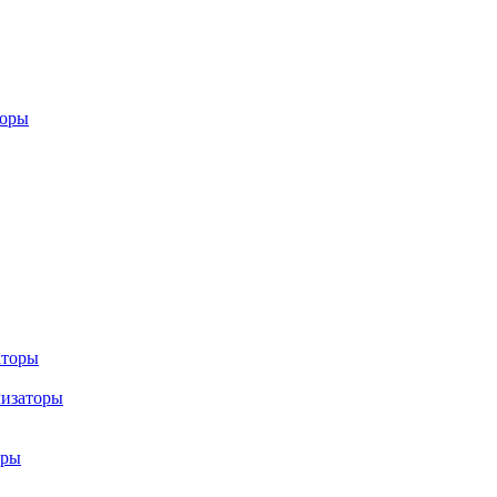
торы
аторы
лизаторы
оры