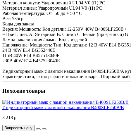
Материал корпуса: Ударопрочный UL94 V0 (f1) PC
Материал линзы: Ударопрочный UL94 V0 (f1) PC
Рабочая температура: От -50 до + 50 ° C
Вес: 535гр
Коды для заказа
Версия: Мощность: Код детали: 12-250V 40W B400SLF250B /
= Цвет линз: А: Янтарный B: Синий C: Белый (прозрачный) G:
Лампа накаливания / лампа Коды изделий
Напряжение: Мощность: Тип: Код детали: 12 В 40W E14 BG35
24 В 40W E14 BG352440E
115В 40W E14 B457513040E
230В 40W E14 B457523040E
Индикаторный маяк с лампой накаливания B400SLF250B/A куп
характеристики, фотографии и похожие товары. Широкий выбо
Похожие товары
Индикаторный маяк с лампой накаливания B400SLF250B/B
3 218 р.
Запросить цену