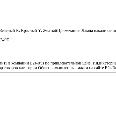
 Зеленый R: Красный Y: ЖелтыйПримечание: Лампа накаливания н
1240E
ить в компании E2s-Rus по привлекательной цене. Индикаторн
р товаров категории Общепромышленные маяки на сайте E2s-Ru