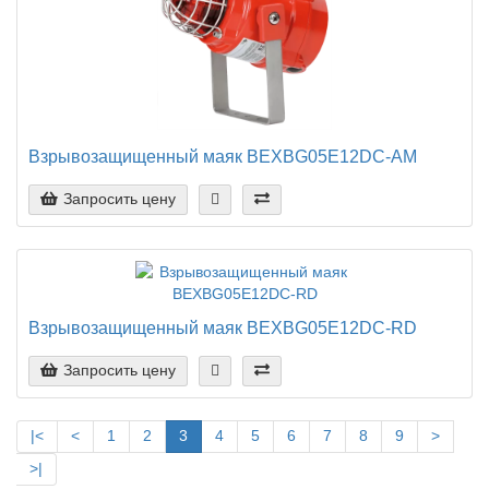
Взрывозащищенный маяк BEXBG05E12DC-AM
Запросить цену
Взрывозащищенный маяк BEXBG05E12DC-RD
Запросить цену
|<
<
1
2
3
4
5
6
7
8
9
>
>|