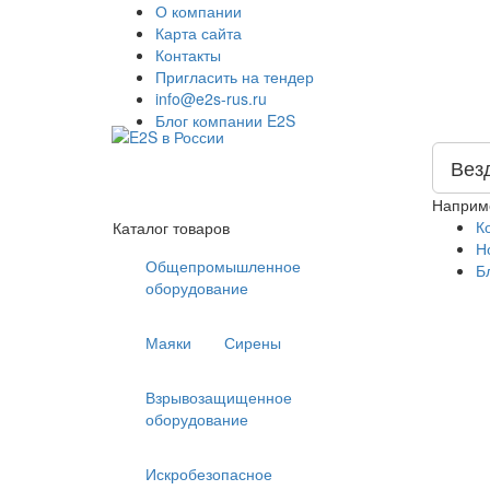
О компании
Карта сайта
Контакты
Пригласить на тендер
info@e2s-rus.ru
Блог компании E2S
Вез
Наприм
К
Каталог товаров
Н
Общепромышленное
Б
оборудование
Маяки
Сирены
Взрывозащищенное
оборудование
Искробезопасное