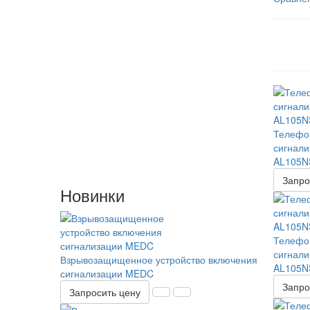
Телефон
сигнали
AL105N
Запро
Новинки
Телефон
сигнали
Взрывозащищенное устройство включения
AL105N
сигнализации MEDC
Запро
Запросить цену