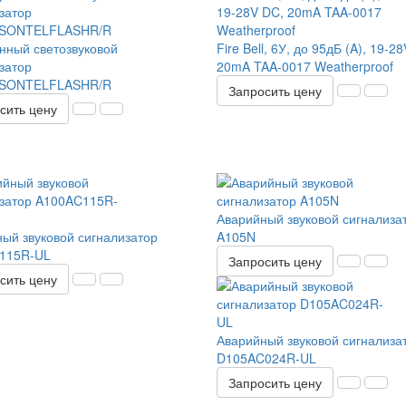
ный светозвуковой
Fire Bell, 6У, до 95дБ (A), 19-2
затор
20mA TAA-0017 Weatherproof
SONTELFLASHR/R
Запросить цену
сить цену
Аварийный звуковой сигнализа
ый звуковой сигнализатор
A105N
115R-UL
Запросить цену
сить цену
Аварийный звуковой сигнализа
D105AC024R-UL
Запросить цену