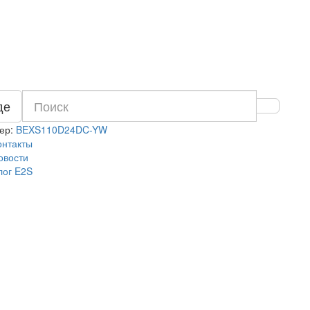
де
ер:
BEXS110D24DC-YW
онтакты
овости
лог E2S