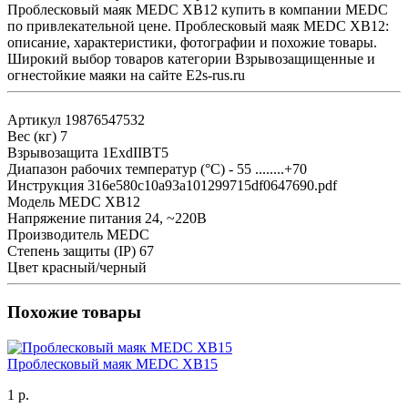
Проблесковый маяк MEDC XB12 купить в компании MEDC
по привлекательной цене. Проблесковый маяк MEDC XB12:
описание, характеристики, фотографии и похожие товары.
Широкий выбор товаров категории Взрывозащищенные и
огнестойкие маяки на сайте E2s-rus.ru
Артикул
19876547532
Вес (кг)
7
Взрывозащита
1ExdIIBT5
Диапазон рабочих температур (°C)
- 55 ........+70
Инструкция
316e580c10a93a101299715df0647690.pdf
Модель
MEDC XB12
Напряжение питания
24, ~220В
Производитель
MEDC
Степень защиты (IP)
67
Цвет
красный/черный
Похожие товары
Проблесковый маяк MEDC XB15
1 р.