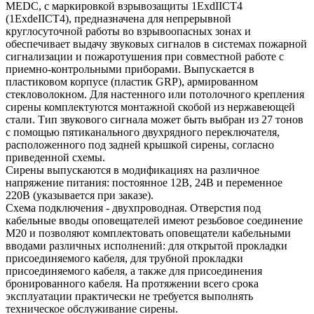
MEDC, с маркировкой взрывозащиты 1ExdIICT4
(1ExdeIICT4), предназначена для непрерывной
круглосуточной работы во взрывоопасных зонах и
обеспечивает выдачу звуковых сигналов в системах пожарной
сигнализации и пожаротушения при совместной работе с
приемно-контрольными приборами. Выпускается в
пластиковом корпусе (пластик GRP), армированном
стекловолокном. Для настенного или потолочного крепления
сирены комплектуются монтажной скобой из нержавеющей
стали. Тип звукового сигнала может быть выбран из 27 тонов
с помощью пятиканального двухрядного переключателя,
расположенного под задней крышкой сирены, согласно
приведенной схемы.
Сирены выпускаются в модификациях на различное
напряжение питания: постоянное 12В, 24В и переменное
220В (указывается при заказе).
Схема подключения - двухпроводная. Отверстия под
кабельные вводы оповещателей имеют резьбовое соединение
М20 и позволяют комплектовать оповещатели кабельными
вводами различных исполнений: для открытой прокладки
присоединяемого кабеля, для трубной прокладки
присоединяемого кабеля, а также для присоединения
бронированного кабеля. На протяжении всего срока
эксплуатации практически не требуется выполнять
техническое обслуживание сирены.