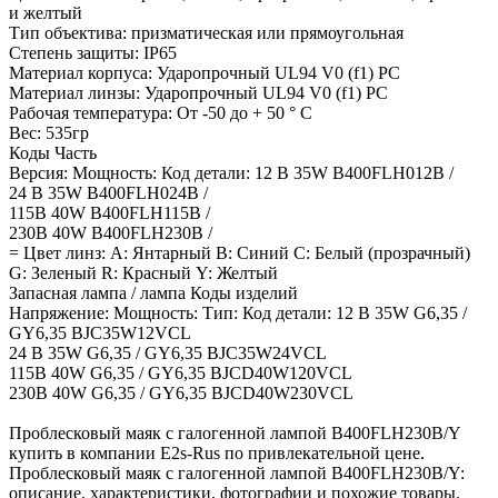
и желтый
Тип объектива: призматическая или прямоугольная
Степень защиты: IP65
Материал корпуса: Ударопрочный UL94 V0 (f1) PC
Материал линзы: Ударопрочный UL94 V0 (f1) PC
Рабочая температура: От -50 до + 50 ° C
Вес: 535гр
Коды Часть
Версия: Мощность: Код детали: 12 В 35W B400FLH012B /
24 В 35W B400FLH024B /
115В 40W B400FLH115B /
230В 40W B400FLH230B /
= Цвет линз: А: Янтарный B: Синий C: Белый (прозрачный)
G: Зеленый R: Красный Y: Желтый
Запасная лампа / лампа Коды изделий
Напряжение: Мощность: Тип: Код детали: 12 В 35W G6,35 /
GY6,35 BJC35W12VCL
24 В 35W G6,35 / GY6,35 BJC35W24VCL
115В 40W G6,35 / GY6,35 BJCD40W120VCL
230В 40W G6,35 / GY6,35 BJCD40W230VCL
Проблесковый маяк с галогенной лампой B400FLH230B/Y
купить в компании E2s-Rus по привлекательной цене.
Проблесковый маяк с галогенной лампой B400FLH230B/Y:
описание, характеристики, фотографии и похожие товары.