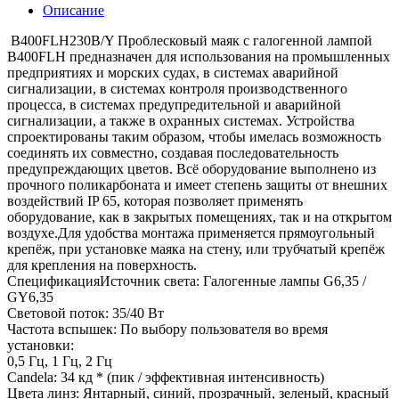
Описание
B400FLH230B/Y Проблесковый маяк с галогенной лампой
B400FLH предназначен для использования на промышленных
предприятиях и морских судах, в системах аварийной
сигнализации, в системах контроля производственного
процесса, в системах предупредительной и аварийной
сигнализации, а также в охранных системах. Устройства
спроектированы таким образом, чтобы имелась возможность
соединять их совместно, создавая последовательность
предупреждающих цветов. Всё оборудование выполнено из
прочного поликарбоната и имеет степень защиты от внешних
воздействий IP 65, которая позволяет применять
оборудование, как в закрытых помещениях, так и на открытом
воздухе.Для удобства монтажа применяется прямоугольный
крепёж, при установке маяка на стену, или трубчатый крепёж
для крепления на поверхность.
СпецификацияИсточник света: Галогенные лампы G6,35 /
GY6,35
Световой поток: 35/40 Вт
Частота вспышек: По выбору пользователя во время
установки:
0,5 Гц, 1 Гц, 2 Гц
Candela: 34 кд * (пик / эффективная интенсивность)
Цвета линз: Янтарный, синий, прозрачный, зеленый, красный