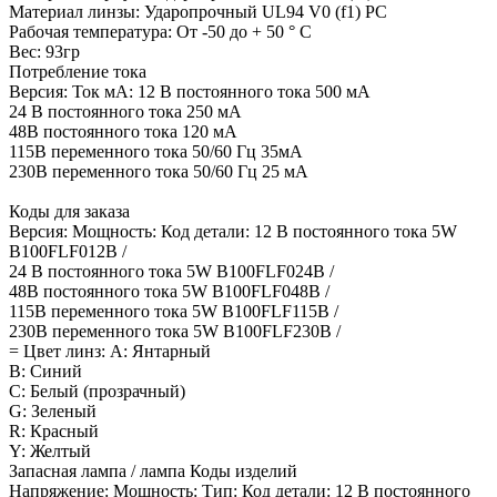
Материал линзы: Ударопрочный UL94 V0 (f1) PC
Рабочая температура: От -50 до + 50 ° C
Вес: 93гр
Потребление тока
Версия: Ток мА: 12 В постоянного тока 500 мА
24 В постоянного тока 250 мА
48В постоянного тока 120 мА
115В переменного тока 50/60 Гц 35мА
230В переменного тока 50/60 Гц 25 мА
Коды для заказа
Версия: Мощность: Код детали: 12 В постоянного тока 5W
B100FLF012B /
24 В постоянного тока 5W B100FLF024B /
48В постоянного тока 5W B100FLF048B /
115В переменного тока 5W B100FLF115B /
230В переменного тока 5W B100FLF230B /
= Цвет линз: А: Янтарный
B: Синий
C: Белый (прозрачный)
G: Зеленый
R: Красный
Y: Желтый
Запасная лампа / лампа Коды изделий
Напряжение: Мощность: Тип: Код детали: 12 В постоянного