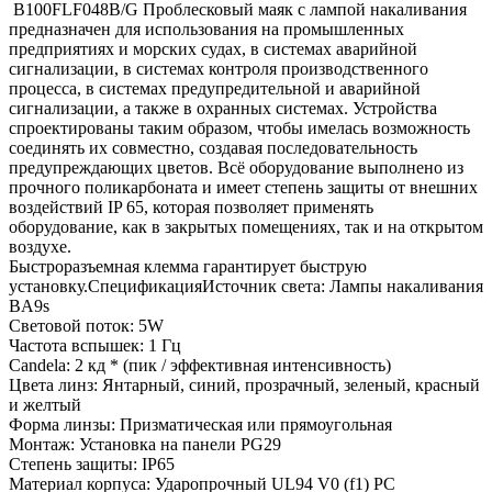
B100FLF048B/G Проблесковый маяк с лампой накаливания
предназначен для использования на промышленных
предприятиях и морских судах, в системах аварийной
сигнализации, в системах контроля производственного
процесса, в системах предупредительной и аварийной
сигнализации, а также в охранных системах. Устройства
спроектированы таким образом, чтобы имелась возможность
соединять их совместно, создавая последовательность
предупреждающих цветов. Всё оборудование выполнено из
прочного поликарбоната и имеет степень защиты от внешних
воздействий IP 65, которая позволяет применять
оборудование, как в закрытых помещениях, так и на открытом
воздухе.
Быстроразъемная клемма гарантирует быструю
установку.СпецификацияИсточник света: Лампы накаливания
BA9s
Световой поток: 5W
Частота вспышек: 1 Гц
Candela: 2 кд * (пик / эффективная интенсивность)
Цвета линз: Янтарный, синий, прозрачный, зеленый, красный
и желтый
Форма линзы: Призматическая или прямоугольная
Монтаж: Установка на панели PG29
Степень защиты: IP65
Материал корпуса: Ударопрочный UL94 V0 (f1) PC