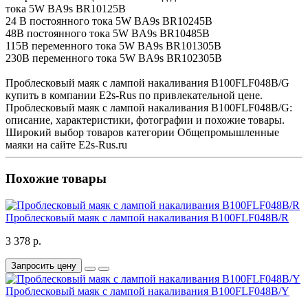
тока 5W BA9s BR10125B
24 В постоянного тока 5W BA9s BR10245B
48В постоянного тока 5W BA9s BR10485B
115В переменного тока 5W BA9s BR101305B
230В переменного тока 5W BA9s BR102305B
Проблесковый маяк с лампой накаливания B100FLF048B/G
купить в компании E2s-Rus по привлекательной цене.
Проблесковый маяк с лампой накаливания B100FLF048B/G:
описание, характеристики, фотографии и похожие товары.
Широкий выбор товаров категории Общепромышленные
маяки на сайте E2s-Rus.ru
Похожие товары
Проблесковый маяк с лампой накаливания B100FLF048B/R
3 378 р.
Запросить цену
Проблесковый маяк с лампой накаливания B100FLF048B/Y