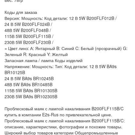
Вес: 78гр
Коды для заказа
Версия: Мощность: Код детали: 12 В 5W B200FLF012B /
24 В 5W B200FLF024B /
48В 5W B200FLF048B /
115В 5W B200FLF115B /
230В 5W B200FLF230B /
= Цвет линз: А: Янтарный B: Синий C: Белый (прозрачный) G:
Зеленый R: Красный Y: Желтый
Запасная лампа / лампа Коды изделий
Напряжение: Мощность: Тип: Код детали: 12 В 5W BA9s
BR10125B
24 В 5W BA9s BR10245B
48В 5W BA9s BR10485B
115В 5W BA9s BR101305B
230В 5W BA9s BR102305B
Проблесковый маяк с лампой накаливания B200FLF115B/C
купить в компании E2s-Rus по привлекательной цене.
Проблесковый маяк с лампой накаливания B200FLF115B/C:
описание, характеристики, фотографии и похожие товары.
Широкий выбор товаров категории Общепромышленные