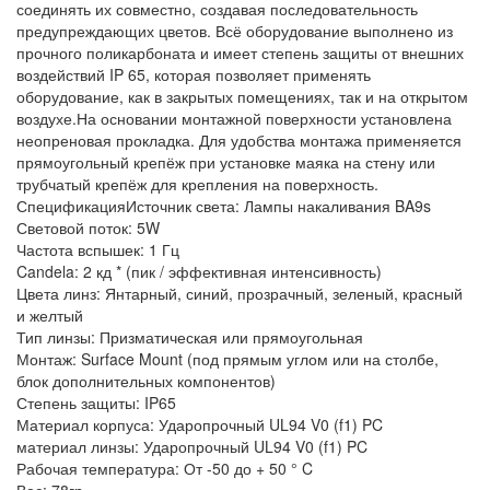
соединять их совместно, создавая последовательность
предупреждающих цветов. Всё оборудование выполнено из
прочного поликарбоната и имеет степень защиты от внешних
воздействий IP 65, которая позволяет применять
оборудование, как в закрытых помещениях, так и на открытом
воздухе.На основании монтажной поверхности установлена
неопреновая прокладка. Для удобства монтажа применяется
прямоугольный крепёж при установке маяка на стену или
трубчатый крепёж для крепления на поверхность.
СпецификацияИсточник света: Лампы накаливания BA9s
Световой поток: 5W
Частота вспышек: 1 Гц
Candela: 2 кд * (пик / эффективная интенсивность)
Цвета линз: Янтарный, синий, прозрачный, зеленый, красный
и желтый
Тип линзы: Призматическая или прямоугольная
Монтаж: Surface Mount (под прямым углом или на столбе,
блок дополнительных компонентов)
Степень защиты: IP65
Материал корпуса: Ударопрочный UL94 V0 (f1) PC
материал линзы: Ударопрочный UL94 V0 (f1) PC
Рабочая температура: От -50 до + 50 ° C