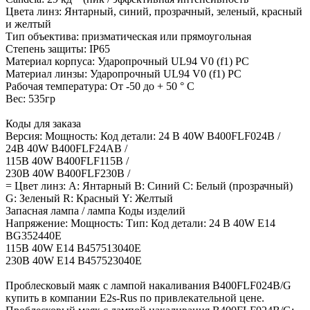
Цвета линз: Янтарный, синий, прозрачный, зеленый, красный
и желтый
Тип объектива: призматическая или прямоугольная
Степень защиты: IP65
Материал корпуса: Ударопрочный UL94 V0 (f1) PC
Материал линзы: Ударопрочный UL94 V0 (f1) PC
Рабочая температура: От -50 до + 50 ° C
Вес: 535гр
Коды для заказа
Версия: Мощность: Код детали: 24 В 40W B400FLF024B /
24В 40W B400FLF24AB /
115В 40W B400FLF115B /
230В 40W B400FLF230B /
= Цвет линз: А: Янтарный B: Синий C: Белый (прозрачный)
G: Зеленый R: Красный Y: Желтый
Запасная лампа / лампа Коды изделий
Напряжение: Мощность: Тип: Код детали: 24 В 40W E14
BG352440E
115В 40W E14 B457513040E
230В 40W E14 B457523040E
Проблесковый маяк с лампой накаливания B400FLF024B/G
купить в компании E2s-Rus по привлекательной цене.