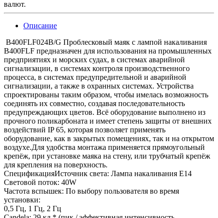
валют.
Описание
B400FLF024B/G Проблесковый маяк с лампой накаливания
B400FLF предназначен для использования на промышленных
предприятиях и морских судах, в системах аварийной
сигнализации, в системах контроля производственного
процесса, в системах предупредительной и аварийной
сигнализации, а также в охранных системах. Устройства
спроектированы таким образом, чтобы имелась возможность
соединять их совместно, создавая последовательность
предупреждающих цветов. Всё оборудование выполнено из
прочного поликарбоната и имеет степень защиты от внешних
воздействий IP 65, которая позволяет применять
оборудование, как в закрытых помещениях, так и на открытом
воздухе.Для удобства монтажа применяется прямоугольный
крепёж, при установке маяка на стену, или трубчатый крепёж
для крепления на поверхность.
СпецификацияИсточник света: Лампа накаливания E14
Световой поток: 40W
Частота вспышек: По выбору пользователя во время
установки:
0,5 Гц, 1 Гц, 2 Гц
Candela: 29 кд * (пик / эффективная интенсивность