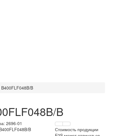
я B400FLF048B/B
00FLF048B/B
ра:
2696-01
 B400FLF048B/B
Стоимость продукции
E2S может отличаться