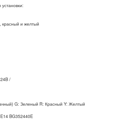
 установки:
, красный и желтый
24B /
рачный) G: Зеленый R: Красный Y: Желтый
W E14 BG352440E