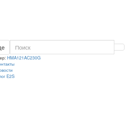
де
ер:
HMA121AC230G
онтакты
овости
лог E2S