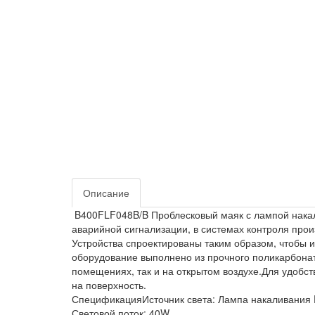
Описание
B400FLF048B/B Проблесковый маяк с лампой накал
аварийной сигнализации, в системах контроля прои
Устройства спроектированы таким образом, чтобы 
оборудование выполнено из прочного поликарбоната
помещениях, так и на открытом воздухе.Для удобст
на поверхность.
СпецификацияИсточник света: Лампа накаливания
Световой поток: 40W