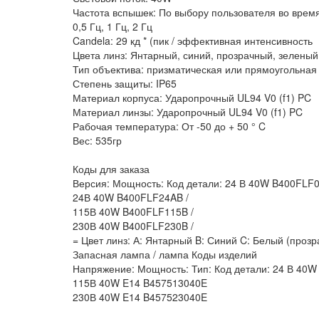
Частота вспышек: По выбору пользователя во время
0,5 Гц, 1 Гц, 2 Гц
Candela: 29 кд * (пик / эффективная интенсивность
Цвета линз: Янтарный, синий, прозрачный, зеленый
Тип объектива: призматическая или прямоугольная
Степень защиты: IP65
Материал корпуса: Ударопрочный UL94 V0 (f1) PC
Материал линзы: Ударопрочный UL94 V0 (f1) PC
Рабочая температура: От -50 до + 50 ° C
Вес: 535гр
Коды для заказа
Версия: Мощность: Код детали: 24 В 40W B400FLF0
24В 40W B400FLF24AB /
115В 40W B400FLF115B /
230В 40W B400FLF230B /
= Цвет линз: А: Янтарный B: Синий C: Белый (проз
Запасная лампа / лампа Коды изделий
Напряжение: Мощность: Тип: Код детали: 24 В 40
115В 40W E14 B457513040E
230В 40W E14 B457523040E