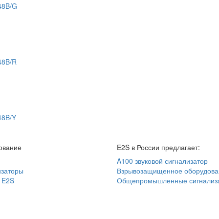
48B/G
48B/R
48B/Y
ование
E2S в России предлагает:
A100 звуковой сигнализатор
изаторы
Взрывозащищенное оборудова
 E2S
Общепромышленные сигнализ