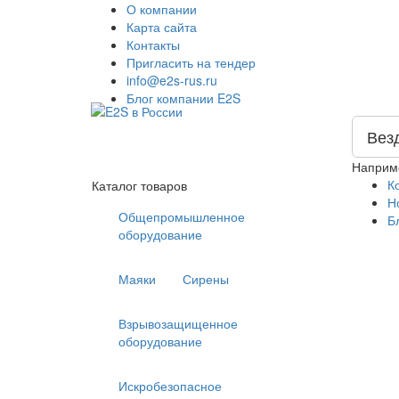
О компании
Карта сайта
Контакты
Пригласить на тендер
info@e2s-rus.ru
Блог компании E2S
Вез
Наприм
К
Каталог товаров
Н
Общепромышленное
Б
оборудование
Маяки
Сирены
Взрывозащищенное
оборудование
Искробезопасное