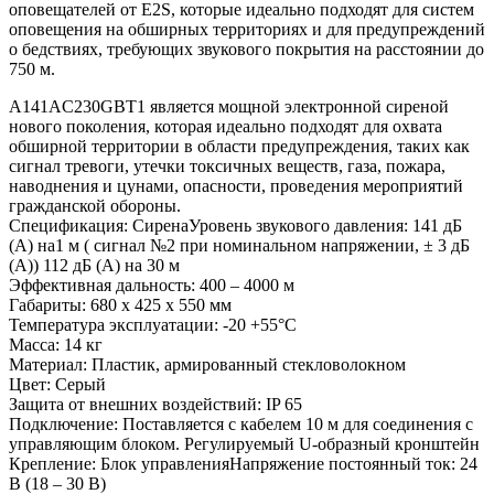
оповещателей от E2S, которые идеально подходят для систем
оповещения на обширных территориях и для предупреждений
о бедствиях, требующих звукового покрытия на расстоянии до
750 м.
A141AC230GBT1 является мощной электронной сиреной
нового поколения, которая идеально подходят для охвата
обширной территории в области предупреждения, таких как
сигнал тревоги, утечки токсичных веществ, газа, пожара,
наводнения и цунами, опасности, проведения мероприятий
гражданской обороны.
Спецификация: СиренаУровень звукового давления: 141 дБ
(А) на1 м ( сигнал №2 при номинальном напряжении, ± 3 дБ
(А)) 112 дБ (А) на 30 м
Эффективная дальность: 400 – 4000 м
Габариты: 680 х 425 х 550 мм
Температура эксплуатации: -20 +55°С
Масса: 14 кг
Материал: Пластик, армированный стекловолокном
Цвет: Серый
Защита от внешних воздействий: IP 65
Подключение: Поставляется с кабелем 10 м для соединения с
управляющим блоком. Регулируемый U-образный кронштейн
Крепление: Блок управленияНапряжение постоянный ток: 24
В (18 – 30 В)