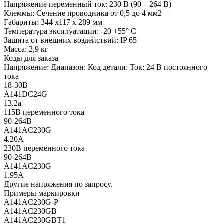
Напряжение переменный ток: 230 В (90 – 264 В)
Клеммы: Сечение проводника от 0,5 до 4 мм2
Габариты: 344 х117 х 289 мм
Температура эксплуатации: -20 +55° С
Защита от внешних воздействий: IP 65
Масса: 2,9 кг
Коды для заказа
Напряжение: Диапазон: Код детали: Ток: 24 В постоянного
тока
18-30В
A141DC24G
13.2a
115В переменного тока
90-264В
A141AC230G
4.20A
230В переменного тока
90-264В
A141AC230G
1.95A
Другие напряжения по запросу.
Примеры маркировки
A141AC230G-P
A141AC230GB
A141AC230GBT1