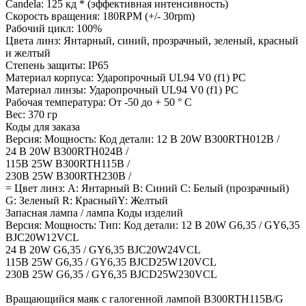
Candela: 125 кд * (эффективная интенсивность)
Скорость вращения: 180RPM (+/- 30rpm)
Рабочий цикл: 100%
Цвета линз: Янтарный, синий, прозрачный, зеленый, красный
и желтый
Степень защиты: IP65
Материал корпуса: Ударопрочный UL94 V0 (f1) PC
Материал линзы: Ударопрочный UL94 V0 (f1) PC
Рабочая температура: От -50 до + 50 ° C
Вес: 370 гр
Коды для заказа
Версия: Мощность: Код детали: 12 В 20W B300RTH012B /
24 В 20W B300RTH024B /
115В 25W B300RTH115B /
230В 25W B300RTH230B /
= Цвет линз: А: Янтарный B: Синий C: Белый (прозрачный)
G: Зеленый R: КрасныйY: Желтый
Запасная лампа / лампа Коды изделий
Версия: Мощность: Тип: Код детали: 12 В 20W G6,35 / GY6,35
BJC20W12VCL
24 В 20W G6,35 / GY6,35 BJC20W24VCL
115В 25W G6,35 / GY6,35 BJCD25W120VCL
230В 25W G6,35 / GY6,35 BJCD25W230VCL
Вращающийся маяк с галогенной лампой B300RTH115B/G