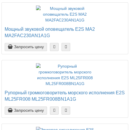
Мощный звуковой оповещатель E2S MA2
MA2FAC230AN1A1G
Запросить цену
Рупорный громкоговоритель морского исполнения E2S
ML25FR008 ML25FR008BN1A1G
Запросить цену