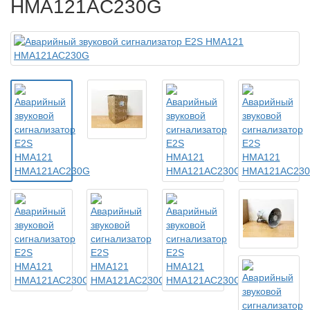
HMA121AC230G