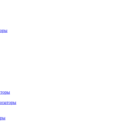
торы
аторы
лизаторы
оры