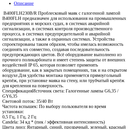
Описание
B400FLH230B/R Проблесковый маяк с галогенной лампой
B400FLH предназначен для использования на промышленных
предприятиях и морских судах, в системах аварийной
сигнализации, в системах контроля производственного
процесса, в системах предупредительной и аварийной
сигнализации, а также в охранных системах. Устройства
спроектированы таким образом, чтобы имелась возможность
соединять их совместно, создавая последовательность
предупреждающих цветов. Всё оборудование выполнено из
прочного поликарбоната и имеет степень защиты от внешних
воздействий IP 65, которая позволяет применять
оборудование, как в закрытых помещениях, так и на открытом
воздухе.Для удобства монтажа применяется прямоугольный
крепёж, при установке маяка на стену, или трубчатый крепёж
для крепления на поверхность.
СпецификацияИсточник света: Галогенные лампы G6,35 /
GY6,35
Световой поток: 35/40 Вт
Частота вспышек: По выбору пользователя во время
установки:
0,5 Гц, 1 Гц, 2 Гц
Candela: 34 кд * (пик / эффективная интенсивность)
Цвета линз: Янтарный, синий, прозрачный, зеленый, красный