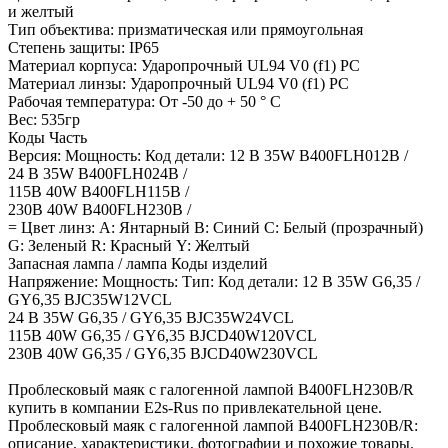
и желтый
Тип объектива: призматическая или прямоугольная
Степень защиты: IP65
Материал корпуса: Ударопрочный UL94 V0 (f1) PC
Материал линзы: Ударопрочный UL94 V0 (f1) PC
Рабочая температура: От -50 до + 50 ° C
Вес: 535гр
Коды Часть
Версия: Мощность: Код детали: 12 В 35W B400FLH012B /
24 В 35W B400FLH024B /
115В 40W B400FLH115B /
230В 40W B400FLH230B /
= Цвет линз: А: Янтарный B: Синий C: Белый (прозрачный)
G: Зеленый R: Красный Y: Желтый
Запасная лампа / лампа Коды изделий
Напряжение: Мощность: Тип: Код детали: 12 В 35W G6,35 /
GY6,35 BJC35W12VCL
24 В 35W G6,35 / GY6,35 BJC35W24VCL
115В 40W G6,35 / GY6,35 BJCD40W120VCL
230В 40W G6,35 / GY6,35 BJCD40W230VCL
Проблесковый маяк с галогенной лампой B400FLH230B/R
купить в компании E2s-Rus по привлекательной цене.
Проблесковый маяк с галогенной лампой B400FLH230B/R:
описание, характеристики, фотографии и похожие товары.