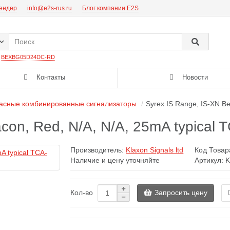
тендер
info@e2s-rus.ru
Блог компании E2S
:
BEXBG05D24DC-RD
Контакты
Новости
асные комбинированные сигнализаторы
Syrex IS Range, IS-XN Be
con, Red, N/A, N/A, 25mA typical 
Производитель:
Klaxon Signals ltd
Код Товар
Наличие и цену уточняйте
Артикул: 
Запросить цену
Кол-во