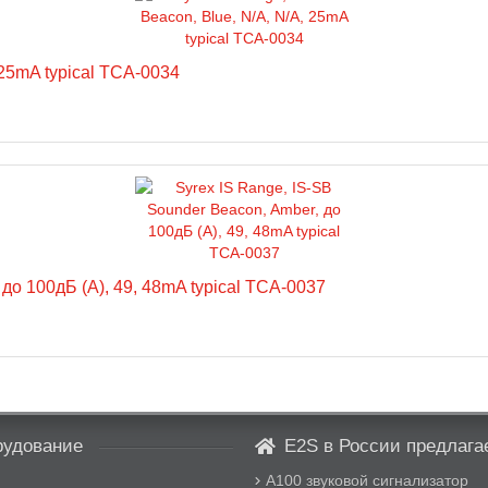
 25mA typical TCA-0034
до 100дБ (A), 49, 48mA typical TCA-0037
удование
E2S в России предлагае
A100 звуковой сигнализатор