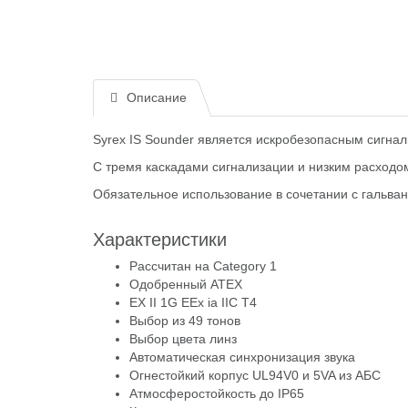
Описание
Syrex IS Sounder является искробезопасным сигнал
С тремя каскадами сигнализации и низким расходом
Обязательное использование в сочетании с гальв
Характеристики
Рассчитан на Category 1
Одобренный ATEX
EX II 1G EEx ia IIC T4
Выбор из 49 тонов
Выбор цвета линз
Автоматическая синхронизация звука
Огнестойкий корпус UL94V0 и 5VA из АБС
Атмосферостойкость до IP65