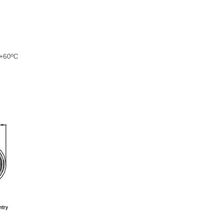
 +60ºC