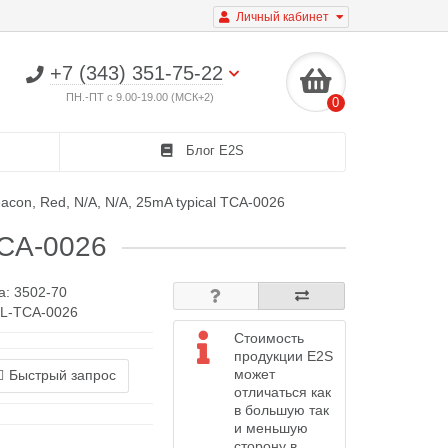
Личный кабинет
+7 (343) 351-75-22
ПН.-ПТ с 9.00-19.00 (МСК+2)
0
Блог E2S
acon, Red, N/A, N/A, 25mA typical TCA-0026
TCA-0026
а:
3502-70
KL-TCA-0026
Стоимость
продукции E2S
может
Быстрый запрос
отличаться как
в большую так
и меньшую
сторону в